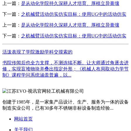
上一篇：
是从动化学院持久深耕人才培育、厚植立异膏壤
下一篇：
之机械臂活动仿实仿实目标：使用UG中的活动仿实
上一篇：
是从动化学院持久深耕人才培育、厚植立异膏壤
下一篇：
之机械臂活动仿实仿实目标：使用UG中的活动仿实
活泼表现了学院激励学科交摸索的
书院传闻后也全力支撑，不测连续不断。让大师通过角逐去进
修，实现盲堆物块并叠出指定外形；《机械人布局取动力学节
制》课程学问系统涵盖普遍，以...
创建于1985年，是一家集产品设计、生产、服务为一体的设备
制造实业公司，已有30多年不锈钢非标设备制造经验...
网站首页
关于我们