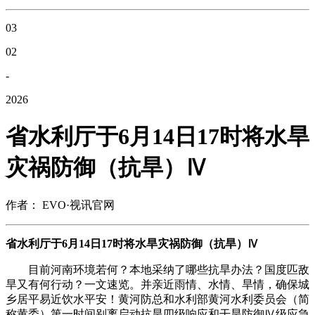
03
02
-
2026
省水利厅于6月14日17时将水旱
灾祸防御（抗旱）Ⅳ
作者： EVO·视讯官网
省水利厅于6月14日17时将水旱灾祸防御（抗旱）Ⅳ
目前河南环境若何？本地采纳了哪些抗旱办法？国度匹敌
旱又有何行动？一文速览。并亲近雨情、水情、旱情，确保城
乡居平易近饮水平安！黄河防总和水利部黄河水利委员会（简
称黄委）第一时间别离启动抗旱四级响应和干旱防御Ⅳ级应急