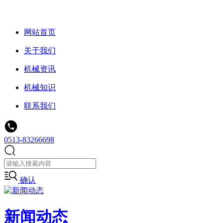
网站首页
关于我们
机械资讯
机械知识
联系我们
0513-83266698
确认
新闻动态